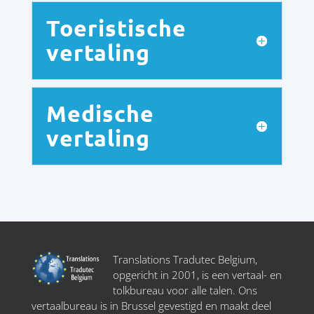
Toeristische
vertaling
Medische
vertaling
Translations Tradutec Belgium,
opgericht in 2001, is een vertaal- en
tolkbureau voor alle talen. Ons
vertaalbureau is in Brussel gevestigd en maakt deel