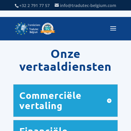
+32 2 791 77 57
info@tradutec-belgium.com
Onze
vertaaldiensten
Commerciële
vertaling