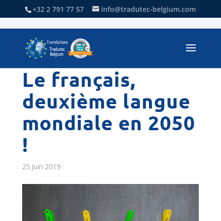
+32 2 791 77 57
info@tradutec-belgium.com
Le français,
deuxième langue
mondiale en 2050
!
25 Juin 2019